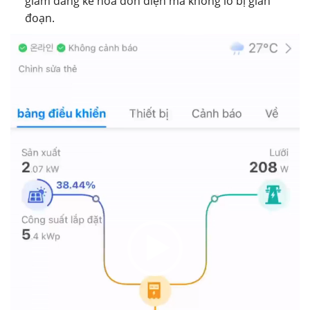
giảm đáng kể hóa đơn điện mà không lo bị gián
đoạn.
Trình
chơi
Video