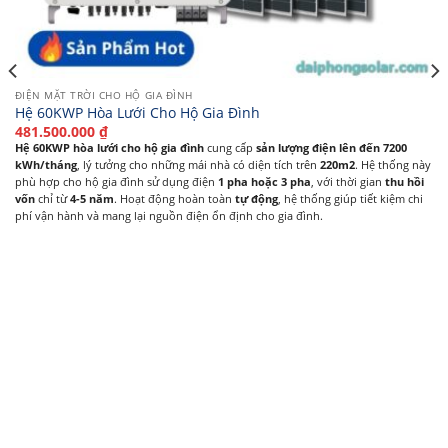
ĐIỆN MẶT TRỜI CHO HỘ GIA ĐÌNH
Hệ 60KWP Hòa Lưới Cho Hộ Gia Đình
481.500.000
₫
Hệ 60KWP hòa lưới cho hộ gia đình
cung cấp
sản lượng điện lên đến 7200
kWh/tháng
, lý tưởng cho những mái nhà có diện tích trên
220m2
. Hệ thống này
phù hợp cho hộ gia đình sử dụng điện
1 pha hoặc 3 pha
, với thời gian
thu hồi
vốn
chỉ từ
4-5 năm
. Hoạt động hoàn toàn
tự động
, hệ thống giúp tiết kiệm chi
phí vận hành và mang lại nguồn điện ổn định cho gia đình.