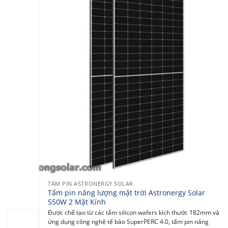
TẤM PIN ASTRONERGY SOLAR
Tấm pin năng lượng mặt trời Astronergy Solar
550W 2 Mặt Kính
Được chế tạo từ các tấm silicon wafers kích thước 182mm và
ứng dụng công nghệ tế bào SuperPERC 4.0, tấm pin năng