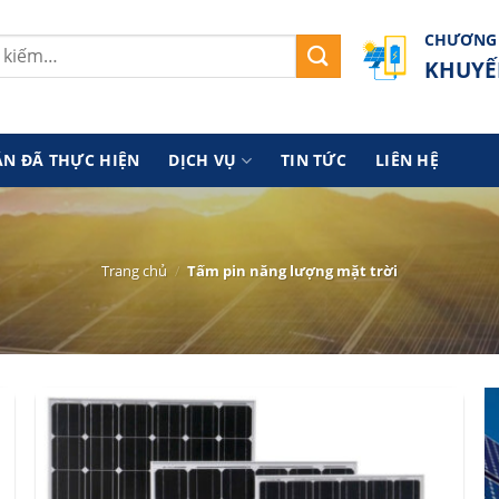
CHƯƠNG 
KHUYẾ
ÁN ĐÃ THỰC HIỆN
DỊCH VỤ
TIN TỨC
LIÊN HỆ
Trang chủ
/
Tấm pin năng lượng mặt trời