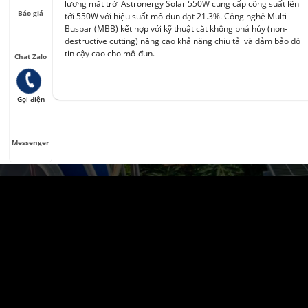
lượng mặt trời Astronergy Solar 550W cung cấp công suất lên
Báo giá
tới 550W với hiệu suất mô-đun đạt 21.3%. Công nghệ Multi-
Busbar (MBB) kết hợp với kỹ thuật cắt không phá hủy (non-
destructive cutting) nâng cao khả năng chịu tải và đảm bảo độ
tin cậy cao cho mô-đun.
Chat Zalo
Gọi điện
Messenger
VỀ CHÚNG TÔI
Đại Phong Solar
là giải pháp điện năng lượng
mặt trời có thể cam kết công suất đầu ra cho
khách hàng tham khảo trước khi tiến hành lắp
đặt. Hệ thống hoàn toàn có khả năng hoàn vốn