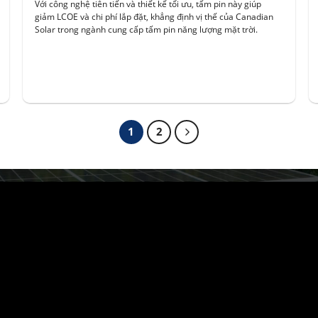
Với công nghệ tiên tiến và thiết kế tối ưu, tấm pin này giúp
giảm LCOE và chi phí lắp đặt, khẳng định vị thế của Canadian
Solar trong ngành cung cấp tấm pin năng lượng mặt trời.
1
2
THÔNG TIN LIÊN HỆ
+ Địa chỉ: 36C/14 Đường 16, P. Linh Trung, Q. Thủ
Đức, TP. Hồ Chí Minh
+ Điện thoại: 0855 94 95 96 - 0918 842 925
+ Email: info@daiphongsolar.com