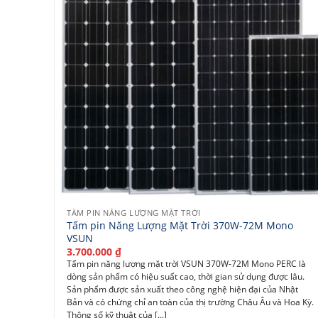
TẤM PIN NĂNG LƯỢNG MẶT TRỜI
Tấm pin Năng Lượng Mặt Trời 370W-72M Mono
VSUN
3.700.000
₫
Tấm pin năng lượng mặt trời VSUN 370W-72M Mono PERC là
dòng sản phẩm có hiệu suất cao, thời gian sử dụng được lâu.
Sản phẩm được sản xuất theo công nghệ hiện đại của Nhật
Bản và có chứng chỉ an toàn của thị trường Châu Âu và Hoa Kỳ.
Thông số kỹ thuật của [...]