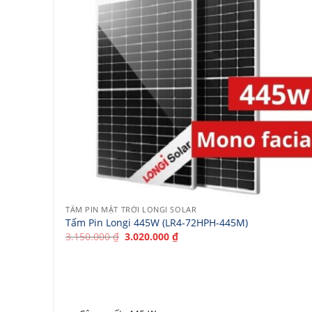
TẤM PIN MẶT TRỜI LONGI SOLAR
Tấm Pin Longi 445W (LR4-72HPH-445M)
Giá
Giá
3.150.000
₫
3.020.000
₫
gốc
hiện
là:
tại
3.150.000 ₫.
là:
3.020.000 ₫.