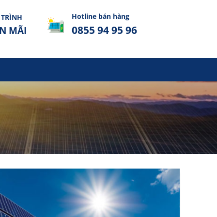
Hotline bán hàng
TRÌNH
0855 94 95 96
N MÃI