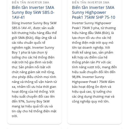
BIẾN TẦN INVERTER SMA
BIẾN TẦN INVERTER SMA
Biến tần Inverter SMA
Biến tần Inverter SMA
Sunny Boy 5kW SB5.0-
Sunny Highpower
1AV-41
Peak1 75kW SHP 75-10
Dòng Inverter Sunny Boy 5kW
Inverter Sunny Highpower
SB5.0-1AV-41, được sản xuất
Peak1 75kW 3 pha, từ thương
bởi thương hiệu hàng đầu thế
hiệu hàng đầu SMA (Đức), là
giới SMA (Đức), đáp ứng tất cả
lựa chọn tối ưu cho các hệ
các tiêu chuẩn quốc tế
thống điện mặt trời quy mô
nghiêm ngặt. Inverter Sunny
lớn tại doanh nghiệp. Với
Boy 1 pha là lựa chọn lý
thiết kế sáng tạo, sản phẩm
tưởng cho các hệ thống điện
kết hợp ưu điểm của hệ
mặt trời hộ gia đình và biệt
thống phân tán PV với các
thự. Sản phẩm nổi bật với
tính năng vượt trội, mang đến
chức năng giám sát mở rộng,
hiệu suất chuyển đổi lên đến
cho phép điều chỉnh mọi tính
98,8%. Inverter Sunny
năng và thông số vận hành từ
Highpower Peak1 75kW đảm
xa, nhằm tối ưu hóa thời gian
bảo hoạt động ổn định và
hoạt động của hệ thống. Với
hiệu quả cao, lý tưởng cho
hiệu suất chuyển đổi cao lên
các ứng dụng thương mại và
đến 97%, Sunny Boy 5kW
công nghiệp quy mô lớn.
mang lại hiệu quả tối ưu và
tin cậy cho hệ thống điện mặt
trời.