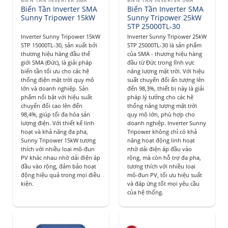
BIẾN TẦN INVERTER SMA
BIẾN TẦN INVERTER SMA
Biến Tần Inverter SMA
Biến Tần Inverter SMA
Sunny Tripower 15kW
Sunny Tripower 25kW
STP 25000TL-30
Inverter Sunny Tripower 15kW
Inverter Sunny Tripower 25kW
STP 15000TL-30, sản xuất bởi
STP 25000TL-30 là sản phẩm
thương hiệu hàng đầu thế
của SMA - thương hiệu hàng
giới SMA (Đức), là giải pháp
đầu từ Đức trong lĩnh vực
biến tần tối ưu cho các hệ
năng lượng mặt trời. Với hiệu
thống điện mặt trời quy mô
suất chuyển đổi ấn tượng lên
lớn và doanh nghiệp. Sản
đến 98,3%, thiết bị này là giải
phẩm nổi bật với hiệu suất
pháp lý tưởng cho các hệ
chuyển đổi cao lên đến
thống năng lượng mặt trời
98,4%, giúp tối đa hóa sản
quy mô lớn, phù hợp cho
lượng điện. Với thiết kế linh
doanh nghiệp. Inverter Sunny
hoạt và khả năng đa pha,
Tripower không chỉ có khả
Sunny Tripower 15kW tương
năng hoạt động linh hoạt
thích với nhiều loại mô-đun
nhờ dải điện áp đầu vào
PV khác nhau nhờ dải điện áp
rộng, mà còn hỗ trợ đa pha,
đầu vào rộng, đảm bảo hoạt
tương thích với nhiều loại
động hiệu quả trong mọi điều
mô-đun PV, tối ưu hiệu suất
kiện.
và đáp ứng tốt mọi yêu cầu
của hệ thống.