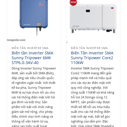
BIẾN TẦN INVERTER SMA
BIẾN TẦN INVERTER SMA
Biến tần Inverter SMA
Biến Tần Inverter SMA
Sunny Tripower 6kW
Sunny Tripower Core2
STP6.0-3AV-40
110kW
Dòng Inverter Sunny Tripower
Inverter SMA Sunny Tripower
6kW, sản xuất bởi SMA (Đức),
Core2 110kW mang đến giải
đáp ứng các tiêu chuẩn quốc
pháp mạnh mẽ và hiệu quả
tế nghiêm ngặt nhất. Với thiết
cho các dự án điện mặt trời
kế ba pha, Sunny Tripower
quy mô công nghiệp. Với
6kW là sự lựa chọn tối ưu cho
công suất 110kW và khả năng
các hệ thống điện mặt trời hộ
hỗ trợ 24 Strings cùng 12
gia đình và biệt thự. Sản
MPPT, sản phẩm này được
phẩm nổi bật với chức năng
thiết kế để tối ưu hóa hiệu
giám sát mở rộng, cho phép
suất cho các hệ thống điện
điều chỉnh mọi tính năng và
mặt trời áp mái, bất kể góc
thông số vận hành từ xa,
nghiêng của tấm pin. Đặc
nâng cao hiệu suất hoạt
biệt, tính năng SMA ShadeFix