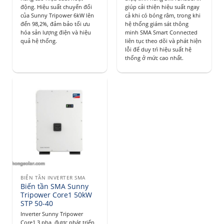
động. Hiệu suất chuyển đổi
giúp cải thiện hiệu suất ngay
của Sunny Tripower 6kW lên
cả khi có bóng râm, trong khi
đến 98,2%, đảm bảo tối ưu
hệ thống giám sát thông
hóa sản lượng điện và hiệu
minh SMA Smart Connected
quả hệ thống.
liên tục theo dõi và phát hiện
lỗi để duy trì hiệu suất hệ
thống ở mức cao nhất.
BIẾN TẦN INVERTER SMA
Biến tần SMA Sunny
Tripower Core1 50kW
STP 50-40
Inverter Sunny Tripower
Core1 3 pha, được phát triển