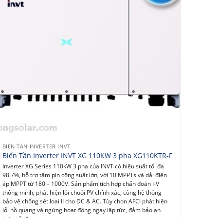
BIẾN TẦN INVERTER INVT
Biến Tần Inverter INVT XG 110KW 3 pha XG110KTR-F
Inverter XG Series 110kW 3 pha của INVT có hiệu suất tối đa
98.7%, hỗ trợ tấm pin công suất lớn, với 10 MPPTs và dải điện
áp MPPT từ 180 – 1000V. Sản phẩm tích hợp chẩn đoán I-V
thông minh, phát hiện lỗi chuỗi PV chính xác, cùng hệ thống
bảo vệ chống sét loại II cho DC & AC. Tùy chọn AFCI phát hiện
lỗi hồ quang và ngừng hoạt động ngay lập tức, đảm bảo an