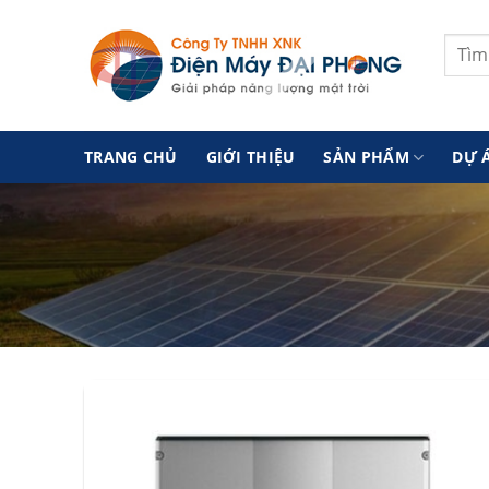
Skip
to
Tìm
content
kiếm:
TRANG CHỦ
GIỚI THIỆU
SẢN PHẨM
DỰ 