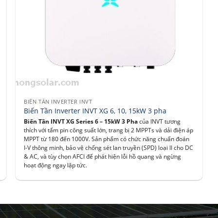
BIẾN TẦN INVERTER INVT
Biến Tần Inverter INVT XG 6, 10, 15kW 3 pha
Biến Tần INVT XG Series 6 – 15kW 3 Pha
của INVT tương
thích với tấm pin công suất lớn, trang bị 2 MPPTs và dải điện áp
MPPT từ 180 đến 1000V. Sản phẩm có chức năng chuẩn đoán
I-V thông minh, bảo vệ chống sét lan truyền (SPD) loại II cho DC
& AC, và tùy chọn AFCI để phát hiện lỗi hồ quang và ngừng
hoạt động ngay lập tức.