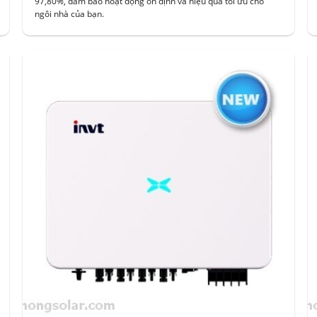
97,80%, đảm bảo hoạt động ổn định và hiệu quả tối ưu cho
ngôi nhà của bạn.