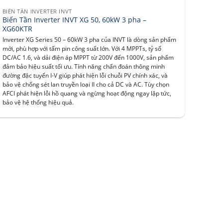
BIẾN TẦN INVERTER INVT
Biến Tần Inverter INVT XG 50, 60kW 3 pha –
XG60KTR
Inverter XG Series 50 – 60kW 3 pha của INVT là dòng sản phẩm
mới, phù hợp với tấm pin công suất lớn. Với 4 MPPTs, tỷ số
DC/AC 1.6, và dải điện áp MPPT từ 200V đến 1000V, sản phẩm
đảm bảo hiệu suất tối ưu. Tính năng chẩn đoán thông minh
đường đặc tuyến I-V giúp phát hiện lỗi chuỗi PV chính xác, và
bảo vệ chống sét lan truyền loại II cho cả DC và AC. Tùy chọn
AFCI phát hiện lỗi hồ quang và ngừng hoạt động ngay lập tức,
bảo vệ hệ thống hiệu quả.