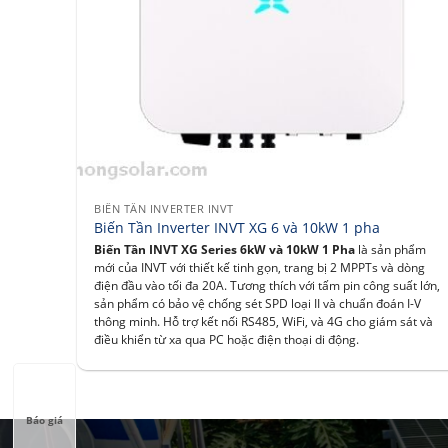
BIẾN TẦN INVERTER INVT
Biến Tần Inverter INVT XG 6 và 10kW 1 pha
Biến Tần INVT XG Series 6kW và 10kW 1 Pha
là sản phẩm
mới của INVT với thiết kế tinh gọn, trang bị 2 MPPTs và dòng
điện đầu vào tối đa 20A. Tương thích với tấm pin công suất lớn,
sản phẩm có bảo vệ chống sét SPD loại II và chuẩn đoán I-V
thông minh. Hỗ trợ kết nối RS485, WiFi, và 4G cho giám sát và
điều khiển từ xa qua PC hoặc điện thoại di động.
Báo giá