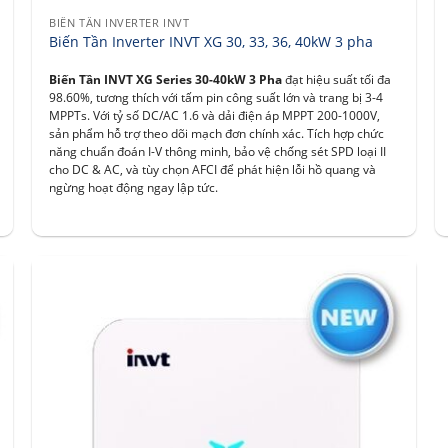
BIẾN TẦN INVERTER INVT
Biến Tần Inverter INVT XG 30, 33, 36, 40kW 3 pha
Biến Tần INVT XG Series 30-40kW 3 Pha
đạt hiệu suất tối đa
98.60%, tương thích với tấm pin công suất lớn và trang bị 3-4
MPPTs. Với tỷ số DC/AC 1.6 và dải điện áp MPPT 200-1000V,
sản phẩm hỗ trợ theo dõi mạch đơn chính xác. Tích hợp chức
năng chuẩn đoán I-V thông minh, bảo vệ chống sét SPD loại II
cho DC & AC, và tùy chọn AFCI để phát hiện lỗi hồ quang và
ngừng hoạt động ngay lập tức.