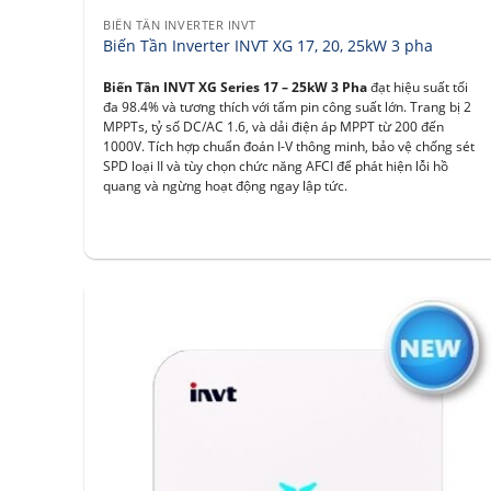
BIẾN TẦN INVERTER INVT
Biến Tần Inverter INVT XG 17, 20, 25kW 3 pha
Biến Tần INVT XG Series 17 – 25kW 3 Pha
đạt hiệu suất tối
đa 98.4% và tương thích với tấm pin công suất lớn. Trang bị 2
MPPTs, tỷ số DC/AC 1.6, và dải điện áp MPPT từ 200 đến
1000V. Tích hợp chuẩn đoán I-V thông minh, bảo vệ chống sét
SPD loại II và tùy chọn chức năng AFCI để phát hiện lỗi hồ
quang và ngừng hoạt động ngay lập tức.