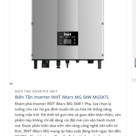
BIẾN TẦN INVERTER INVT
Biến Tần Inverter INVT iMars MG 5kW MG5KTL
Khám phá Inverter INVT iMars MG 5kW 1 Pha, lựa chọn lý
tưởng cho các hộ gia đình muốn tối ưu hóa hệ thống năng
lượng mặt trời. Với thiết kế gọn nhẹ và giao diện thân thiện, sản
phẩm này không chỉ dễ dàng cài đặt mà còn vận hành mượt
mà. Được phát triển dựa trên nền tảng công nghệ tiên tiến từ
Đức, INVT iMars MG mang lại hiệu suất đáng kinh ngạc lên đến