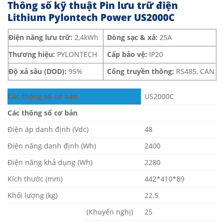
Thông số kỹ thuật Pin lưu trữ điện
Lithium Pylontech Power US2000C
Điện năng lưu trữ:
2,4kWh
Dòng sạc & xả:
25A
Thương hiệu:
PYLONTECH
Cấp bảo vệ:
IP20
Độ xả sâu (DOD):
95%
Cổng truyền thông:
RS485, CAN
Các thông số cơ bản
US2000C
Các thông số cơ bản
Điện áp danh định (Vdc)
48
Điện năng danh định (Wh)
2400
Điện năng khả dụng (Wh)
2280
Kích thước (mm)
442*410*89
Khối lượng (kg)
22.5
(Khuyến nghị)
25