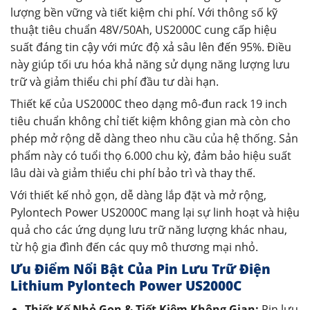
lượng bền vững và tiết kiệm chi phí. Với thông số kỹ
thuật tiêu chuẩn 48V/50Ah, US2000C cung cấp hiệu
suất đáng tin cậy với mức độ xả sâu lên đến 95%. Điều
này giúp tối ưu hóa khả năng sử dụng năng lượng lưu
trữ và giảm thiểu chi phí đầu tư dài hạn.
Thiết kế của US2000C theo dạng mô-đun rack 19 inch
tiêu chuẩn không chỉ tiết kiệm không gian mà còn cho
phép mở rộng dễ dàng theo nhu cầu của hệ thống. Sản
phẩm này có tuổi thọ 6.000 chu kỳ, đảm bảo hiệu suất
lâu dài và giảm thiểu chi phí bảo trì và thay thế.
Với thiết kế nhỏ gọn, dễ dàng lắp đặt và mở rộng,
Pylontech Power US2000C mang lại sự linh hoạt và hiệu
quả cho các ứng dụng lưu trữ năng lượng khác nhau,
từ hộ gia đình đến các quy mô thương mại nhỏ.
Ưu Điểm Nổi Bật Của Pin Lưu Trữ Điện
Lithium Pylontech Power US2000C
Thiết Kế Nhỏ Gọn & Tiết Kiệm Không Gian:
Pin lưu