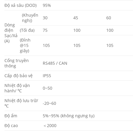
Độ xả sâu (DOD)
95%
(Khuyến
30
45
60
nghị)
Dòng
điện
(Tối đa)
75
100
100
Sạc/Xả
(Đỉnh
(A)
@15
105
105
105
giây)
Cổng truyền
RS485 / CAN
thông
Cấp độ bảo vệ
IP55
Nhiệt độ vận
0~50
hành/ ℃
Nhiệt độ lưu trữ/
-20~60
℃
Độ ẩm
5%~95% (không ngưng tụ)
Độ cao
＜2000