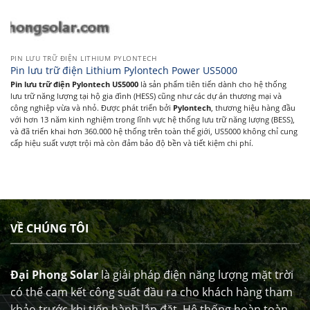
PIN LƯU TRỮ ĐIỆN LITHIUM PYLONTECH
Pin lưu trữ điện Lithium Pylontech Power US5000
Pin lưu trữ điện Pylontech US5000
là sản phẩm tiên tiến dành cho hệ thống
lưu trữ năng lượng tại hộ gia đình (HESS) cũng như các dự án thương mại và
công nghiệp vừa và nhỏ. Được phát triển bởi
Pylontech
, thương hiệu hàng đầu
với hơn 13 năm kinh nghiệm trong lĩnh vực hệ thống lưu trữ năng lượng (BESS),
và đã triển khai hơn 360.000 hệ thống trên toàn thế giới, US5000 không chỉ cung
cấp hiệu suất vượt trội mà còn đảm bảo độ bền và tiết kiệm chi phí.
VỀ CHÚNG TÔI
Đại Phong Solar
là giải pháp điện năng lượng mặt trời
có thể cam kết công suất đầu ra cho khách hàng tham
khảo trước khi tiến hành lắp đặt. Hệ thống hoàn toàn