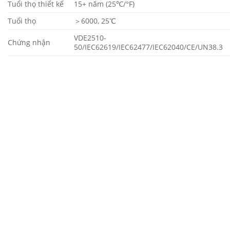
Tuổi thọ thiết kế
15+ năm (25℃/°F)
Tuổi thọ
＞6000, 25℃
VDE2510-
Chứng nhận
50/IEC62619/IEC62477/IEC62040/CE/UN38.3