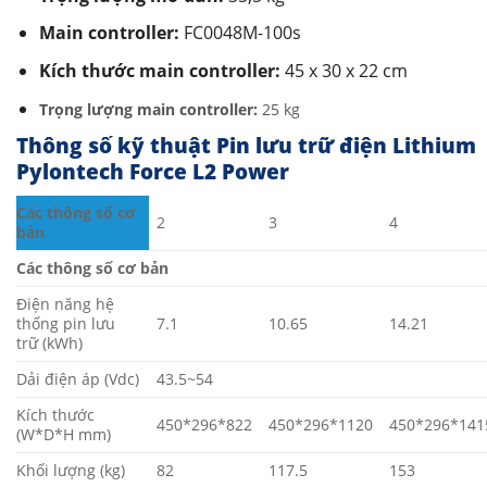
Main controller:
FC0048M-100s
Kích thước main controller:
45 x 30 x 22 cm
Trọng lượng main controller:
25 kg
Thông số kỹ thuật Pin lưu trữ điện Lithium
Pylontech Force L2 Power
Các thông số cơ
2
3
4
bản
Các thông số cơ bản
Điện năng hệ
thống pin lưu
7.1
10.65
14.21
trữ (kWh)
Dải điện áp (Vdc)
43.5~54
Kích thước
450*296*822
450*296*1120
450*296*141
(W*D*H mm)
Khối lượng (kg)
82
117.5
153