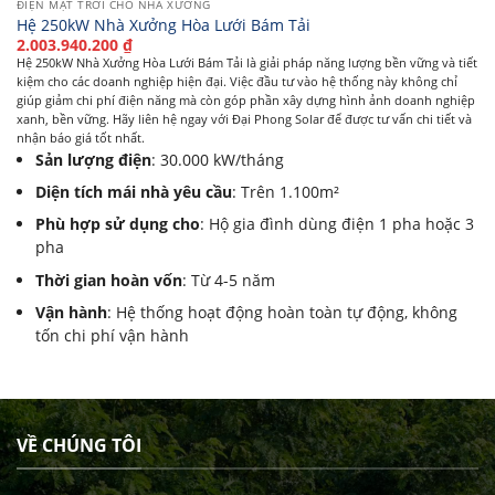
ĐIỆN MẶT TRỜI CHO NHÀ XƯỞNG
Hệ 250kW Nhà Xưởng Hòa Lưới Bám Tải
2.003.940.200
₫
Hệ 250kW Nhà Xưởng Hòa Lưới Bám Tải là giải pháp năng lượng bền vững và tiết
kiệm cho các doanh nghiệp hiện đại. Việc đầu tư vào hệ thống này không chỉ
giúp giảm chi phí điện năng mà còn góp phần xây dựng hình ảnh doanh nghiệp
xanh, bền vững. Hãy liên hệ ngay với Đại Phong Solar để được tư vấn chi tiết và
nhận báo giá tốt nhất.
Sản lượng điện
: 30.000 kW/tháng
Diện tích mái nhà yêu cầu
: Trên 1.100m²
Phù hợp sử dụng cho
: Hộ gia đình dùng điện 1 pha hoặc 3
pha
Thời gian hoàn vốn
: Từ 4-5 năm
Vận hành
: Hệ thống hoạt động hoàn toàn tự động, không
tốn chi phí vận hành
VỀ CHÚNG TÔI